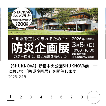
【SHUKNOVA】新宿中央公園SHUKNOVA前
において「防災企画展」を開催します
2026. 2.19
1
2
3
4
5
6
7
8