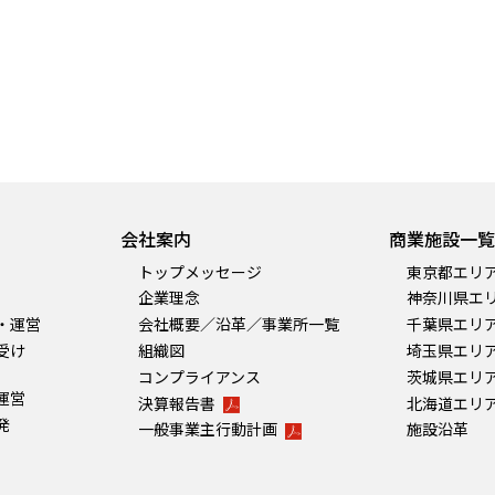
会社案内
商業施設一覧
トップメッセージ
東京都エリ
企業理念
神奈川県エ
・運営
会社概要／沿革／事業所一覧
千葉県エリ
受け
組織図
埼玉県エリ
コンプライアンス
茨城県エリ
運営
決算報告書
北海道エリ
発
一般事業主行動計画
施設沿革