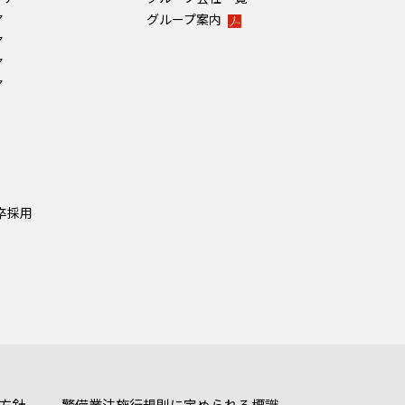
ア
グループ案内
ア
ア
ア
新卒採⽤
方針
警備業法施行規則に定められる標識