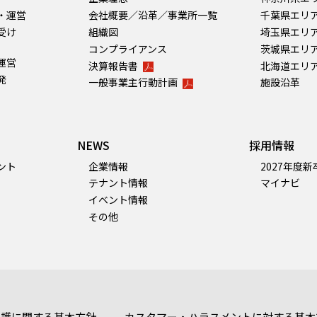
・運営
会社概要／沿革／事業所一覧
千葉県エリ
受け
組織図
埼玉県エリ
コンプライアンス
茨城県エリ
運営
決算報告書
北海道エリ
発
一般事業主行動計画
施設沿革
NEWS
採用情報
ント
企業情報
2027年度
テナント情報
マイナビ
イベント情報
その他
保護に関する基本方針
カスタマー・ハラスメントに対する基本