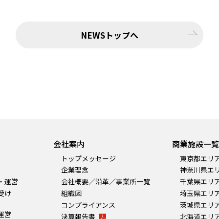
NEWSトップへ
会社案内
商業施設一覧
トップメッセージ
東京都エリ
企業理念
神奈川県エ
・運営
会社概要／沿革／事業所一覧
千葉県エリ
受け
組織図
埼玉県エリ
コンプライアンス
茨城県エリ
運営
決算報告書
北海道エリ