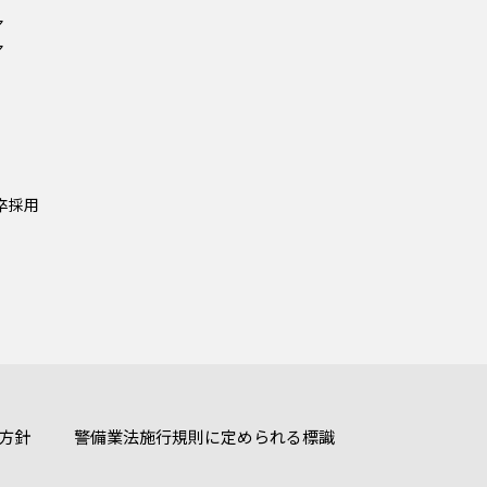
ア
ア
新卒採⽤
方針
警備業法施行規則に定められる標識