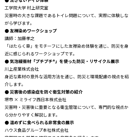
● 流さないトイレ体験
工学院大学 村上研究室
災害時の大きな課題であるトイレ問題について、実際に体験しな
がら学びます。
● 友禅染めワークショップ
講師：加藤孝之
「はたらく車」をモチーフにした友禅染め体験を通じ、防災を身
近に感じられるワークショップです。
● 気泡緩衝材「プチプチ®」を使った防災・リサイクル展示
川上産業株式会社
身近な素材の意外な活用方法を通じ、防災と環境配慮の視点を紹
介します。
● 災害後の感染症を防ぐ衛生対策の紹介
堺市 × ミライフ西日本株式会社
災害時・災害後に重要となる衛生管理について、専門的な視点か
ら分かりやすく解説します。
● 温めずに食べられる非常食の展示
ハウス食品グループ本社株式会社