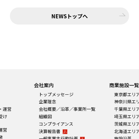
NEWSトップへ
会社案内
商業施設一覧
トップメッセージ
東京都エリ
企業理念
神奈川県エ
・運営
会社概要／沿革／事業所一覧
千葉県エリ
受け
組織図
埼玉県エリ
コンプライアンス
茨城県エリ
運営
決算報告書
北海道エリ
発
一般事業主行動計画
施設沿革