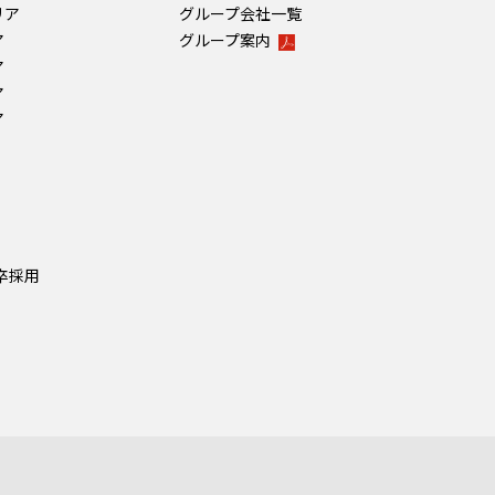
リア
グループ会社一覧
ア
グループ案内
ア
ア
ア
新卒採⽤