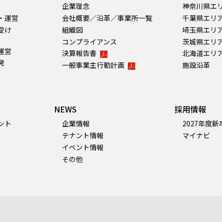
企業理念
神奈川県エ
・運営
会社概要／沿革／事業所一覧
千葉県エリ
受け
組織図
埼玉県エリ
コンプライアンス
茨城県エリ
運営
決算報告書
北海道エリ
発
一般事業主行動計画
施設沿革
NEWS
採用情報
ント
企業情報
2027年度
テナント情報
マイナビ
イベント情報
その他