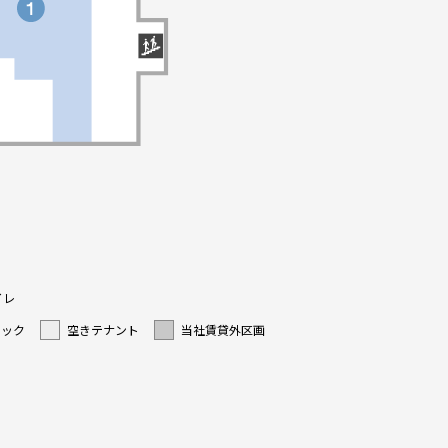
イレ
ニック
空きテナント
当社賃貸外区画