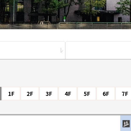
1F
2F
3F
4F
5F
6F
7F