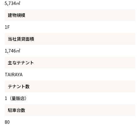
5,734㎡
建物規模
1F
当社賃貸面積
1,746㎡
主なテナント
TAIRAYA
テナント数
1（量販店）
駐車台数
80