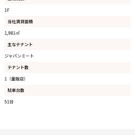
1F
当社賃貸面積
1,981㎡
主なテナント
ジャパンミート
テナント数
1（量販店）
駐車台数
51台