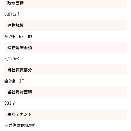
敷地面積
6,071㎡
建物規模
全2棟 6F 他
建物延床面積
5,129㎡
当社賃貸部分
全2棟 1F
当社賃貸面積
833㎡
主なテナント
三井住友信託銀行