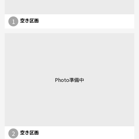
1
空き区画
Photo準備中
2
空き区画