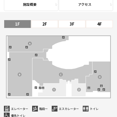
施設概要
アクセス
1F
2F
3F
4F
エレベーター
階段ー
エスカレーター
トイレ
優先トイレ