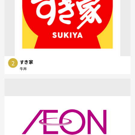
2
すき家
牛丼