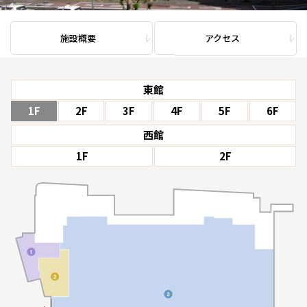
施設概要
アクセス
東館
1F
2F
3F
4F
5F
6F
西館
1F
2F