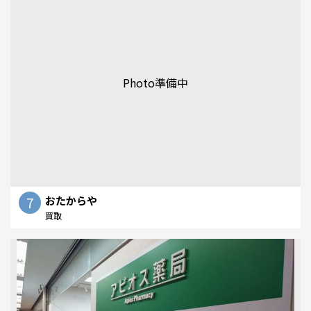
Photo準備中
7
おたからや
買取