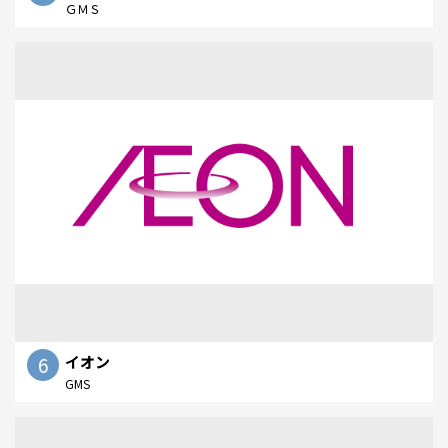
ＧＭＳ
6
イオン
GMS