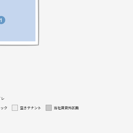
イレ
ニック
空きテナント
当社賃貸外区画