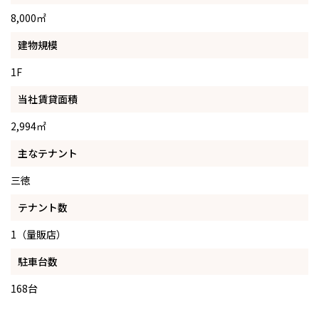
8,000㎡
建物規模
1F
当社賃貸面積
2,994㎡
主なテナント
三徳
テナント数
1（量販店）
駐車台数
168台